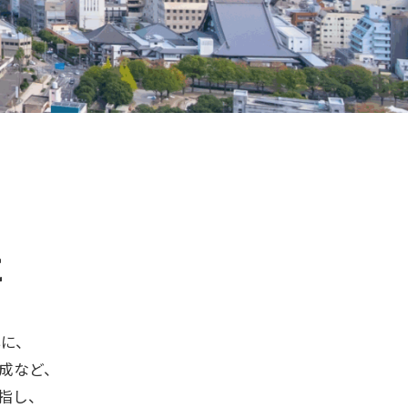
に
心に、
成など、
指し、