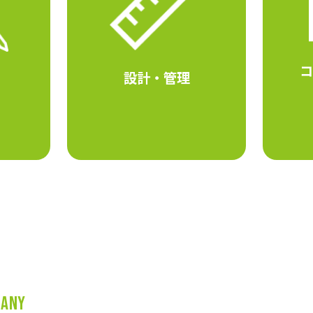
コ
設計・管理
pany