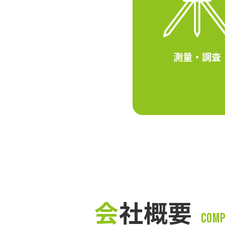
測量・調査
会
社概要
Com